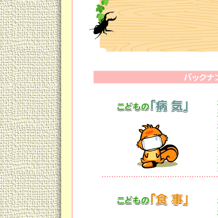
ヒブワクチンのように接種開始月
＜接種開始月齢と接種スケジュー
①2ヶ月以上7ヶ月未満；27日間以上
②7ヶ月以上11ヶ月未満；27日間以
加
③1歳代；60日以上空けて2回
④2～9歳；1回
生後しばらくはお母さんからの移行
月頃から発症する可能性がありま
医師との相談で他のワクチンとの
接種該当年齢のお子さんのいるご
受付開始は、このサイトのお知ら