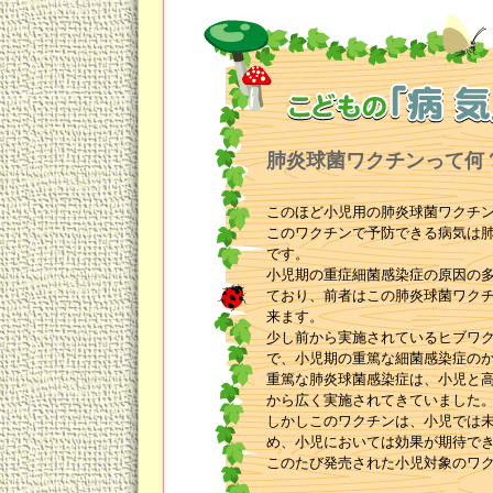
肺炎球菌ワクチンって何
このほど小児用の肺炎球菌ワクチ
このワクチンで予防できる病気は
です。
小児期の重症細菌感染症の原因の
ており、前者はこの肺炎球菌ワク
来ます。
少し前から実施されているヒブワ
で、小児期の重篤な細菌感染症の
重篤な肺炎球菌感染症は、小児と
から広く実施されてきていました
しかしこのワクチンは、小児では
め、小児においては効果が期待で
このたび発売された小児対象のワ
胞に働きかけるワクチンのため、