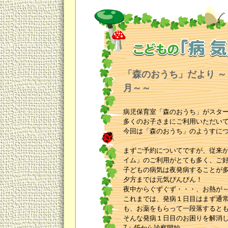
「森のおうち」だより 
月～～
病児保育室「森のおうち」がスタ
多くのお子さまにご利用いただい
今回は「森のおうち」のようすに
まずご予約についてですが、従来
イム」のご利用がとても多く、ご
子どもの病気は夜発病することが
夕方までは元気ぴんぴん！
夜中からぐずぐず・・・、お熱が
これまでは、発病１日目はまず通
も、お薬をもらって一段落すると
そんな発病１日目のお困りを解消
7：45から診察開始。