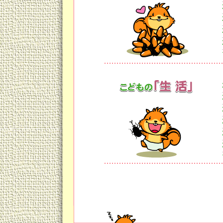
と、独り言のようにつぶやきます
けっして強い命令口調で言わない
あるまで「つぶやき」で。
「ちょっと裏技」として、すでに
的。
たとえば、
「○○ちゃんは、最近お靴の脱ぎ方
と、脱ぎ散らかしている場面を見
「あっ、ママに信頼されているの
相手が幼いだけに、言うことをき
必要です。
時には賢く女優さんを演じてみま