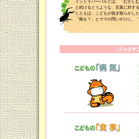
イントラバーバルとは、「むかし
と続けるとうような、言葉に対す
たとえば、こどもが脱ぎ散らかし
「靴を？」とママの問いかけに、
ればベスト。
ただし、この場合の目標は、靴を
が「そろえる」と返答しなくても、
このやりとり、あくまでゲームの
口調などで、声がけしてあげまし
しかめっ面で厳しく声がけしても
②疑問形を活用
「お靴はどうするんだっけ～？」
う。
靴をそろえていないことに自ら気
ありまあせん。
その場合はすかさず、「すごいね
「おもちゃで遊んだら、どうする
「ごはんのときの姿勢は、どうす
などなど、応用がききますね。
こんな風に望ましい行動を疑問形
③つぶやき形を活用
「お靴をそろえられない人は、お