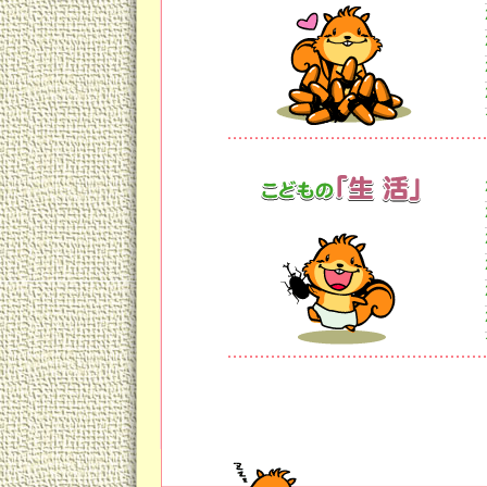
⑥寝る前の糖分は禁
血糖値が高いと成長ホルモンの分
寝る前には甘いお菓子や大食いは
夜食はチーズなどがおすすめ。
⑦朝食はしっかり
空腹で登校させるとエネルギー源
が、炭水化物や脂肪の代わりにエ
その結果、骨や筋肉を作るタンパ
⑧愛情たっぷり、楽しく食事を
愛されているという実感がないと
（愛情遮断性低身長）
また食事時にストレスがあるとコ
ため、結果的に低身長になってし
睡眠、運動、食事、ビタミン愛で