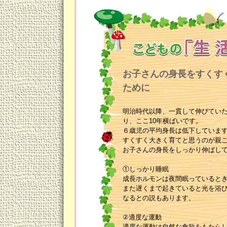
お子さんの身長をすくす
ために
明治時代以降、一貫して伸びてい
り、ここ10年横ばいです。
６歳児の平均身長は低下していま
すくすく大きく育てと思うのが親
お子さんの身長をしっかり伸ばし
①しっかり睡眠
成長ホルモンは夜間眠っていると
また遅くまで起きていると光を浴
なるとの説もあります。
②適度な運動
適度な運動は自然な食欲をもたら