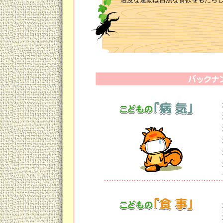
す。
運動はそれ自体、成長ホルモンの
さらに成長ホルモンの分泌を増や
③タンパク質をしっかり
メタボを気にするおとなの食事に
でも減ってきています。
和食離れから大豆、魚の摂取量も
成長期のこどもにはタンパク質は
④カルシウムをしっかり
丈夫な骨を作るために欠かせない
日本人の摂取量は先進国で最低で
食品添加物の多くに含まれるリン
に排出してしまいます。
加工食品も減らしましょう。
⑤肥満はストップ
肥満のあるお子さんは、小学校時
傾向があります。
特に女の子では、38kgを超える
起こし身長の伸びが止まります。
また肥満があると、思春期の伸び盛