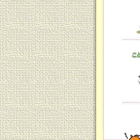
ま
「
こ
お
う
牛
ジ
幼
ク
夕
で
ら
そ
朝
く
ぐ
④
食
が
ま
あ
テ