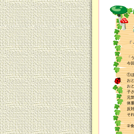
「
「
今
①
お
お
子
元
体
反
そ
②
こ