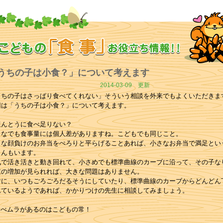
うちの子は小食？」について考えます
2014-03-09
更新
うちの子はさっぱり食べてくれない」そういう相談を外来でもよくいただきま
回は「うちの子は小食？」について考えます。
ほんとうに食べ足りない？
となでも食事量には個人差がありますね。こどもでも同じこと。
とな顔負けのお弁当をぺろりと平らげることあれば、小さなお弁当で満足とい
さんもいます。
気で活き活きと動き回れて、小さめでも標準曲線のカーブに沿って、その子な
重の増加が見られれば、大きな問題はありません。
対に、いつもごろごろだるそうにしていたり、標準曲線のカーブからどんどん
れているようであれば、かかりつけの先生に相談してみましょう。
食べムラがあるのはこどもの常！
どもはおとなのように毎食バランスよくというわけにはいきません。