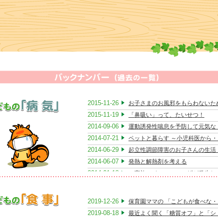
の時の気分や体調にも左右されます。
もしろい遊びに心がうつっていたり、眠すぎたり、疲れすぎたりでは、食事に
りがしません。
10ヶ月ころは、ぱくぱくと作ったものをみんな平らげてくれてたのに、最近は
り・・・」とこぼされるママがときどきおられます。
児期は「食べること命！」だったお子さんも、1歳半くらいになると、遊びや
大活躍の時期になるため、いわば「食べることは二の次」になってきます。
れもお子さんの大脳の活動のしるし、そういう時期もあるのです。
すから、幼児期のお子さんの食べムラについては、最低限、次のように「３」
ワードに考えましょう。
まり、３食で１食しっかり食べていればOK、３日に１日しっかり食事ができ
2015-11-26
お子さまのお風邪をもらわないた
OKなのです。
2015-11-19
「鼻吸い」って、たいせつ！
毎食バランスよくきちんと」とまではいかなくても、まずまず大丈夫、あまり
心配せず、ゆったりと考えて下さいね。
2014-09-06
運動誘発性喘息を予防して元気な
2014-07-21
ペットと暮らす ～小児科医から・
きちんと空腹を作る工夫がなされていますか？
2014-06-29
起立性調節障害のお子さんの生活
どもは自分のからだに正直ですから、おとなのように、大しておなかが空いて
2014-06-07
発熱と解熱剤を考える
けど、時間だから食べておく、といいうわけにはゆきません。
空腹は最高の調味料」
2014-01-18
ご家族にインフルエンザが発生し
どもにしっかり食事を摂らせるには、「空腹を作る工夫」が必要です。
2013-12-07
「森のおうち」だより ～～開設・
腹が空いていれば、すききらいも激減します。
2013-11-09
冬のお肌を健やかに～保湿の大切
腹は、胃袋が空っぽだから感じるのではありせん。
2019-12-26
保育園ママの 「こどもが食べな・
2013-09-28
糖値の低下を脳の空腹センサーが感じて「おなか空いた～～」となるのです。
食物アレルギー予防についてのQ
2019-08-18
最近よく聞く「糖質オフ」と「シ
事時間前２時間を過ぎたら、飲み物も含めカロリーのあるものは与えないよう