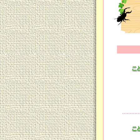
そ
お
乗
「
ぱ
乳
に
こ
で
ー
つ
ば
「
く
③
こ
い
「
こ
お
空
血
食