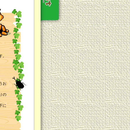
す。
うお
りの
下に