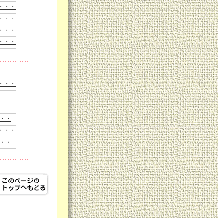
・・・
・・・
・・・
・・・
・・・
・・・
ょ
・・・
・・・
知らせ
・・・
ル
・・
・・・
・・
ん」
・・
ても
に
・・・
・・
えます
・・・
・・・
ス
がす
ます！
・・
・・・
・・・
・・・
・・
・・
食事
る工夫
・・・
・・
・・・
・・
ト