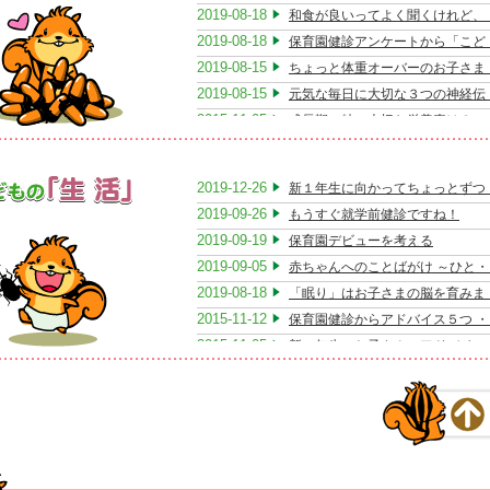
2013-09-21
「森のおうち」のオープンから3
2019-08-18
和食が良いってよく聞くけれど、
しょう。
2013-09-01
明日からいよいよ「森のおうち」
食事前２時間を過ぎたら、水かお茶だけ」
2019-08-18
保育園健診アンケートから「こど
2013-08-10
病児保育室「森のおうち」が９月
れはしっかり守りましょう。
2019-08-15
ちょっと体重オーバーのお子さま
やつは、食事前２時間より前に、次の食事にひびかない量を少なめに与えまし
2013-08-03
おうちでできる食中毒予防
2019-08-15
元気な毎日に大切な３つの神経伝
。
2013-07-20
お子さまの快便のための３つの「
2015-11-05
成長期に特に大切な栄養素は？
乳も、与えるようであれば、食事時２時間より前にして下さい。
2013-06-02
風疹のワクチンについて大切なお
ュースも血糖がすぐにがっつり上がってしまいます。気をつけましょう。
2014-10-26
食物アレルギーに配慮した離乳食
2013-03-17
花粉症の季節が始まっています
児期以降は、おいしく朝ごはんに臨むためにも、朝起きてすぐのジュースやミ
2014-08-02
お子さまの夏バテ予防 ・
、母乳は、控えましょう。
2013-03-02
2019-12-26
離乳食のステップアップの注意点
新１年生に向かってちょっとずつ
2014-07-05
夏ですね～～！ ・
食前も、帰宅時におなかぺこぺこで、おかしなどをねだられがち。
2013-02-23
2019-09-26
食物アレルギーの「きほんのきほ
もうすぐ就学前健診ですね！
2014-05-05
ご家族みんなで成人病予防を！ ・
もそこで、「クッキーとジュース！」をあげてしまうと、夕食には見向きもし
2013-01-26
2019-09-19
家族内にインフルを拡げないため
保育園デビューを考える
えません。
2014-04-20
楽しい朝時間を過ごしましょう！
2012-12-08
2019-09-05
発達障害のお子さんを育む上での
赤ちゃんへのことばがけ ～ひと・
こは、小さなみかん１個程度にしておいて、夕食まで待たせましょう。
2014-03-09
「うちの子は小食？」について考
ごはん時の空腹作りのために、夜食や夜おやつもひかえて下さい。
2012-12-01
2019-08-18
起立性調節障害のお子さんの生活
「眠り」はお子さまの脳を育みま
2014-02-23
風邪気味のときのお食事アドバイ
れぐれも、小さなお子さんは、少しの間食、わずかなジュースなどでも血糖値
2012-11-24
2015-11-12
RSウイルス感染症が流行してい
保育園健診からアドバイス５つ ・
2014-01-26
朝食で体温、血糖を効率的にアッ
に上昇して、食欲が落ちてしまうということをお忘れなく。
2012-10-27
2015-11-05
おうちでできるアトピー対策
新一年生のお子さんにアドバイス
2013-07-13
夏のおやつを考える
2012-09-01
2015-11-05
アレルギーに配慮したお子さまの
保育園健診から ・
食事は楽しい雰囲気の中で！
2013-06-08
恐ろしいトランス脂肪酸 ～～「・
の細いこどもは、「食べろ、食べろ」と言われると、それだけでげんなりし、
2012-08-18
2014-12-28
風疹って怖い病気？
年末年始の健やかアドバイス
2013-04-20
お子さんにたっぷり野菜を摂らせ
拷問の時間になり、ますます食べなくなります。
2012-07-21
2014-12-27
スポーツにおける熱中症予防
年末年始の健やかアドバイス
2013-02-09
ずは、楽しい雰囲気を作ること。
食物中の放射能を少なくする工夫
2012-07-01
2014-12-13
B型肝炎ワクチンのおすすめ
こどもの心に響く言葉がけ ～・
くまで「食事を楽しむ」スタンスが大切です。
2013-02-02
今日からできる食品中の放射能を
2012-04-07
2014-12-06
レビ、ビデオを消して、ご家族そろって、楽しく食卓を囲みましょう。
今日からできるアトピー対策
セロトニン神経を育んで、 ・
2012-12-15
嘔吐があるときのお食事のポイン