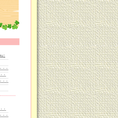
も気
さっ
運動
をキ
ていれ
めに
細か
・・・
・・
・・・
いな
・・・
・・
さ～
・・
＆A
・・・
にし